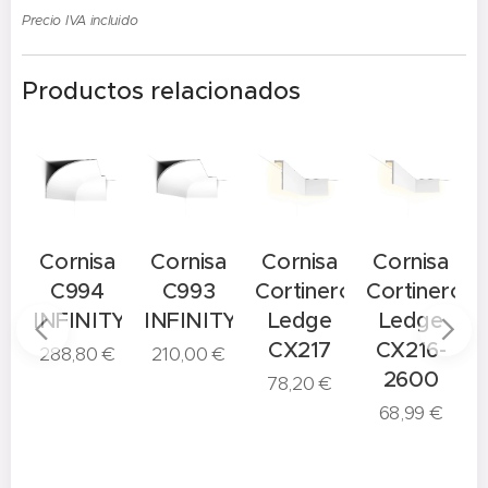
Precio IVA incluido
Productos relacionados
a
Cornisa
Cornisa
Cornisa
Cornisa
C994
C993
Cortinero
Cortinero
C
TY
INFINITY
INFINITY
Ledge
Ledge
CX217
CX216-
288,80
€
210,00
€
2600
78,20
€
68,99
€