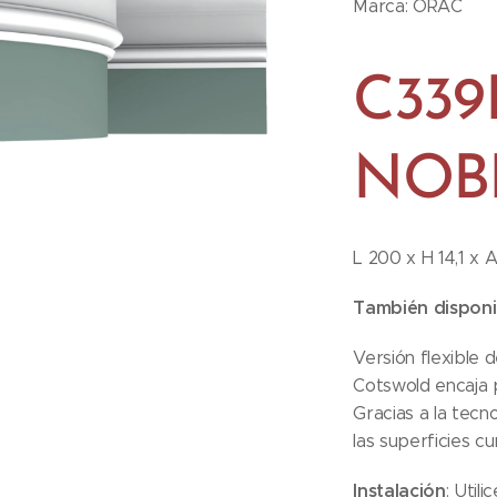
Marca: ORAC
C339
NOB
L 200 x H 14,1 x A
También disponib
Versión flexible 
Cotswold encaja p
Gracias a la tecn
las superficies c
Instalación
: Util