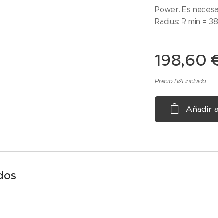
Power. Es necesari
Radius: R min = 3
198,60
Precio IVA incluido
Añadir a
dos