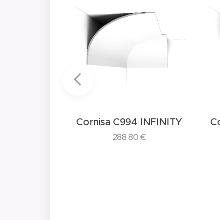
2 INFINITY
Cornisa C994 INFINITY
C
0
€
288,80
€