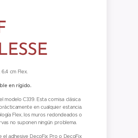
F
LESSE
 6,4 cm Flex.
le en rígido.
del modelo C339. Esta cornisa clásica
rácticamente en cualquier estancia.
ología Flex, los muros redondeados o
urvas no suponen ningún problema.
ice el adhesive DecoFix Pro o DecoFix