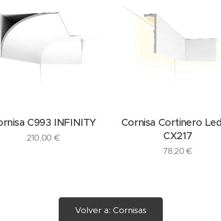
ornisa C993 INFINITY
Cornisa Cortinero Le
CX217
210,00
€
78,20
€
Volver a: Cornisas