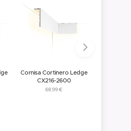
dge
Cornisa Cortinero Ledge
Cornisa Co
CX216-2600
CX21
68,99
€
55