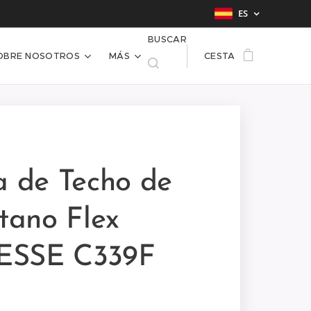
ES
BUSCAR
OBRE NOSOTROS
MÁS
CESTA
a de Techo de
etano Flex
SSE C339F