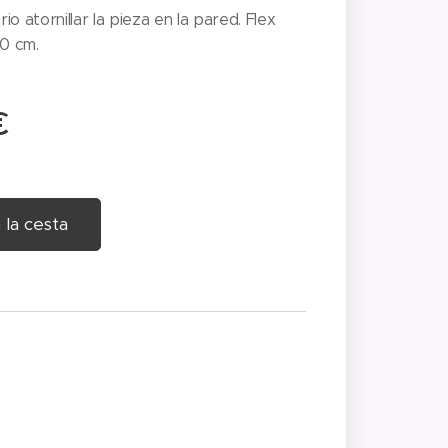
o atornillar la pieza en la pared. Flex
80 cm.
€
 la cesta