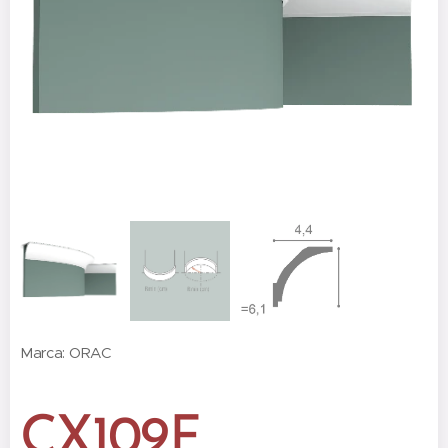
Marca: ORAC
CX109F