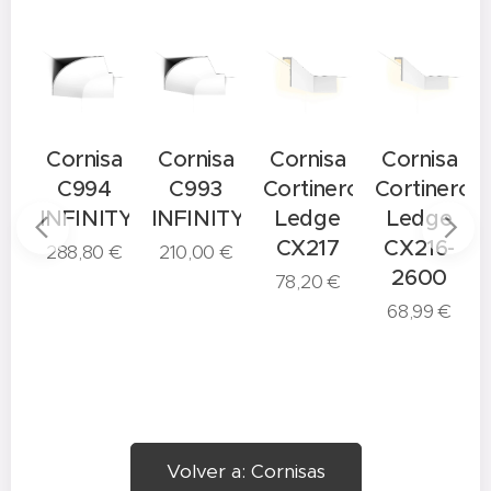
a
Cornisa
Cornisa
Cornisa
Cornisa
C994
C993
Cortinero
Cortinero
C
TY
INFINITY
INFINITY
Ledge
Ledge
CX217
CX216-
288,80
€
210,00
€
2600
78,20
€
68,99
€
Volver a: Cornisas