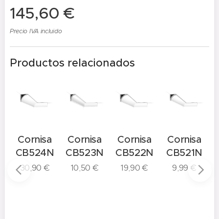
145,60
€
Precio IVA incluido
Productos relacionados
a
Cornisa
Cornisa
Cornisa
Cornisa
N
CB524N
CB523N
CB522N
CB521N
30,90
€
10,50
€
19,90
€
9,99
€