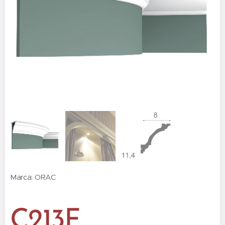
Marca: ORAC
C213F