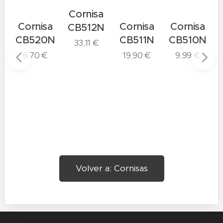
Cornisa
a
Cornisa
Cornisa
Cornisa
CB512N
N
CB520N
CB511N
CB510N
33,11
€
6,70
€
19,90
€
9,99
€
Volver a: Cornisas