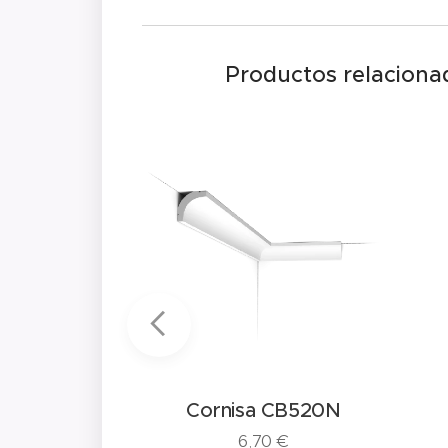
Productos relaciona
 CB521N
Cornisa CB520N
€
6,70
€