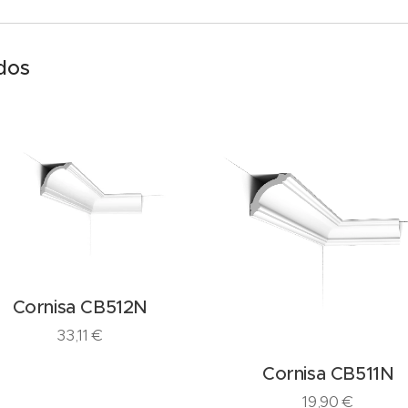
dos
Cornisa CB512N
33,11
€
Cornisa CB511N
19,90
€