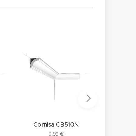
Cornisa CB510N
Cornis
9,99
€
21