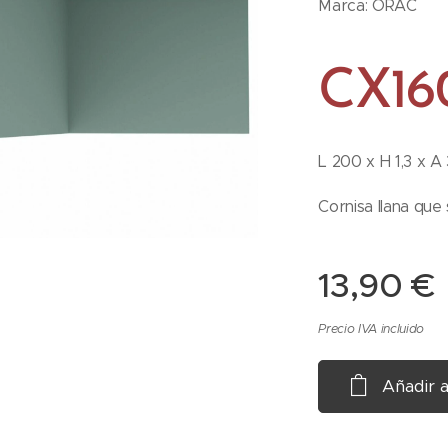
Marca: ORAC
CX16
L 200 x H 1,3 x A
Cornisa llana que 
13,90
€
Precio IVA incluido
Añadir a