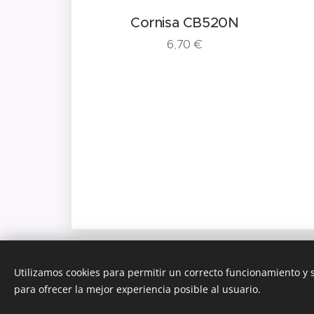
 CB521N
Cornisa CB520N
€
6,70
€
Utilizamos cookies para permitir un correcto funcionamiento y
© 2026 DEREPLAC SERVICES
para ofrecer la mejor experiencia posible al usuario.
La satisfacción del trabajo bien hecho
Cooki