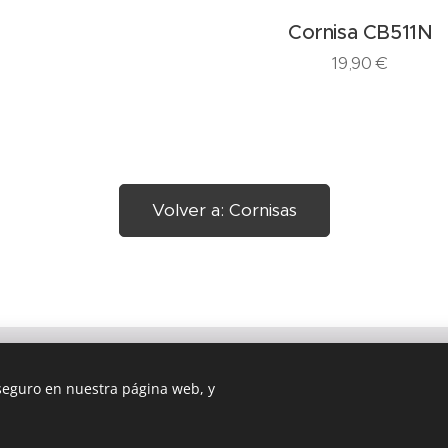
Cornisa CB511N
19,90
€
Volver a: Cornisas
 seguro en nuestra página web, y
es