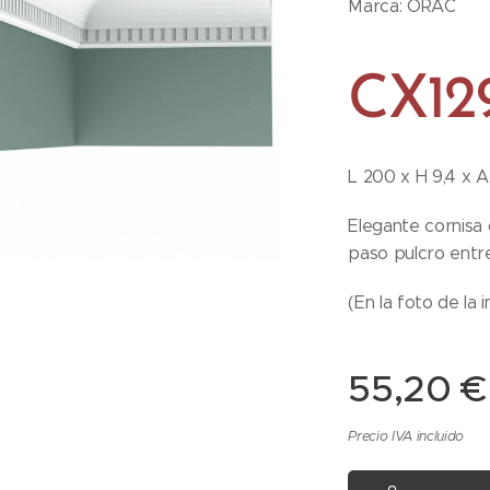
Marca: ORAC
CX12
L 200 x H 9,4 x A
Elegante cornisa
paso pulcro entr
(En la foto de la 
55,20
€
Precio IVA incluido