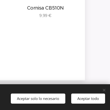
Cornisa CB510N
Cornis
9,99
€
21
Idiomas
Aceptar solo lo necesario
Aceptar todo
Español
Català