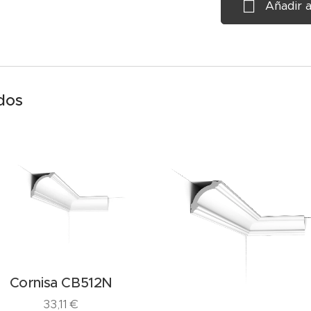
Añadir a
dos
Cornisa CB512N
33,11
€