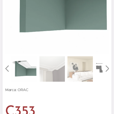
Marca: ORAC
C353