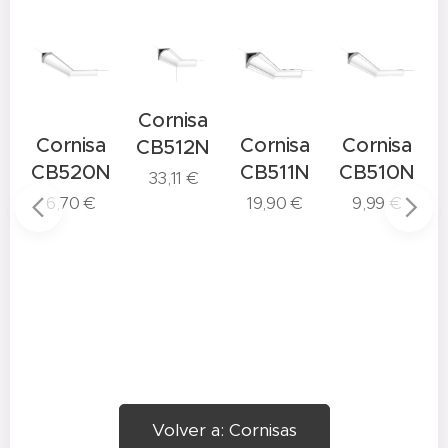
Cornisa
a
Cornisa
Cornisa
Cornisa
CB512N
N
CB520N
CB511N
CB510N
33,11
€
6,70
€
19,90
€
9,99
€
Volver a: Cornisas