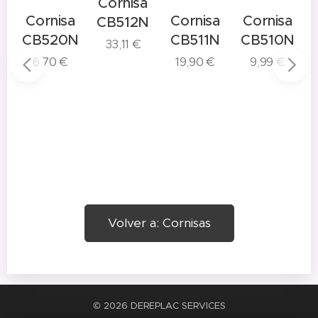
Cornisa
a
Cornisa
Cornisa
Cornisa
CB512N
N
CB520N
CB511N
CB510N
33,11
€
6,70
€
19,90
€
9,99
€
Volver a: Cornisas
© 2026 DEREPLAC SERVICES