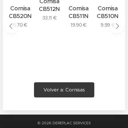
Cornisa
a
Cornisa
Cornisa
Cornisa
CB512N
N
CB520N
CB511N
CB510N
33,11
€
6,70
€
19,90
€
9,99
€
Volver a: Cornisas
© 2026 DEREPLAC SERVICES