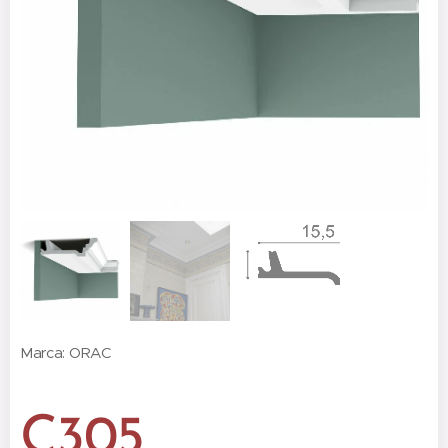
Marca: ORAC
C305