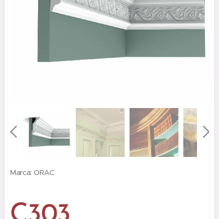
Marca: ORAC
C303