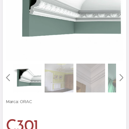
Marca: ORAC
C301