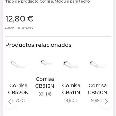
Tipo de producto
Cornisa, Moldura para techo
12,80
€
Precio IVA incluido
Productos relacionados
Cornisa
a
Cornisa
Cornisa
Cornisa
CB512N
N
CB520N
CB511N
CB510N
33,11
€
6,70
€
19,90
€
9,99
€