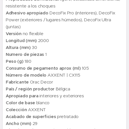
resistente a los choques
Adhesivo apropiado
DecoFix Pro (interiores), DecoFix
Power (exteriores / lugares húmedos), DecoFix Ultra
(juntas)
Versión
no flexible
Longitud (mm)
2000
Altura (mm)
30
Numero de piezas
1
Peso (g)
180
Consumo de pegamento aprox (ml)
105
Número de modelo
AXXENT | CX115
Fabricante
Orac Decor
País / región productor
Bélgica
Apropiado para
interiores y exteriores
Color de base
blanco
Colección
AXXENT
Acabado de superficies
pretratado
Ancho (mm)
29