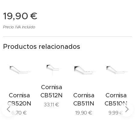
19,90
€
Precio IVA incluido
Productos relacionados
Cornisa
Cornisa
Cornisa
Cornisa
CB512N
CB520N
CB511N
CB510N
33,11
€
6,70
€
19,90
€
9,99
€