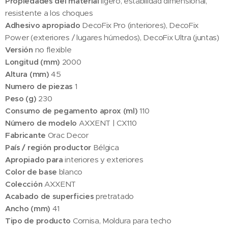
Propiedades del material
ligero, estabilidad dimensional,
resistente a los choques
Adhesivo apropiado
DecoFix Pro (interiores), DecoFix
Power (exteriores / lugares húmedos), DecoFix Ultra (juntas)
Versión
no flexible
Longitud (mm)
2000
Altura (mm)
45
Numero de piezas
1
Peso (g)
230
Consumo de pegamento aprox (ml)
110
Número de modelo
AXXENT | CX110
Fabricante
Orac Decor
País / región productor
Bélgica
Apropiado para
interiores y exteriores
Color de base
blanco
Colección
AXXENT
Acabado de superficies
pretratado
Ancho (mm)
41
Tipo de producto
Cornisa, Moldura para techo