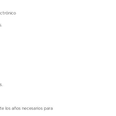
lectrónico
.
s.
nte los años necesarios para
.