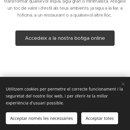
transformar qualsevol espai, sigui gran o minimalista. Afegeix
un toc de valor i d'estil als teus ambients, ja sigui a la llar, a
l'oficina, a un restaurant o a qualsevol altre lloc.
Accedeix a la nostra botiga online
Utilitzem cookies per permetre el correcte funcionament i la
© 2025 DEREPLAC SERVICES
seguretat del nostre lloc web, i per oferir-te la millor
experiència d'usuari possible.
La satisfacció de la feina ben feta
Cookies
Llengües
Acceptar només les necessaries
Acceptar totes
Español
Català