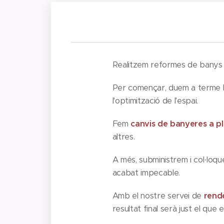
Realitzem reformes de banys a
Per començar, duem a terme 
l'optimització de l'espai.
Fem
canvis de banyeres a p
altres.
A més, subministrem i col·loq
acabat impecable.
Amb el nostre servei de
rende
resultat final serà just el que