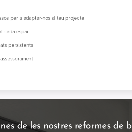
uassos per a adaptar-nos al teu projecte
nt cada espai
bats persistents
i assessorament
nes de les nostres reformes de 