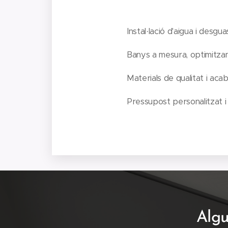
✔️ Instal·lació d'aigua i desg
✔️ Banys a mesura, optimitza
✔️ Materials de qualitat i aca
✔️ Pressupost personalitzat 
Algu