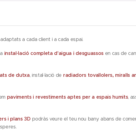
daptats a cada client i a cada espai.
la
instal·lació completa d'aigua i desguassos
en cas de can
lats de dutxa
, instal·lació de
radiadors tovallolers, miralls 
uem
paviments i revestiments aptes per a espais humits
, a
rs i plans 3D
podràs veure el teu nou bany abans de comen
 esperes.