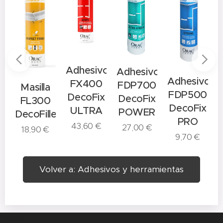
r
Adhesivo
Adhesivo
Adhesivo
FX400
FDP700
Masilla
FDP500
DecoFix
DecoFix
FL300
DecoFix
ULTRA
POWER
DecoFiller
PRO
43,60
€
27,00
€
18,90
€
9,70
€
Volver a: Adhesivos y herramientas